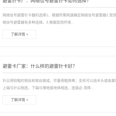
避雷针卡厂：网络信号避雷针卡如何选择？
网络信号避雷针卡器的选择1、根据所需网速确定网络信号避雷器2.现场
络信号避雷器有多种选择。3.根据现场环境...
了解详情 +
避雷卡厂家：什么样的避雷针卡好？
针尖用较粗的铜丝和铁丝做成，尽量用粗铁棒；支柱可以由木头或金属
上端与针尖相连，下端与埋地接地体相连，连接必 须焊...
了解详情 +