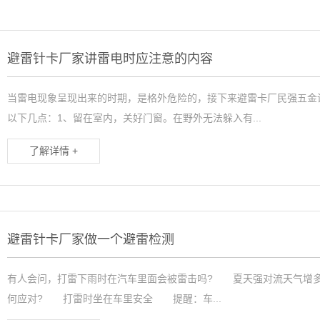
暖气挂钩
膨胀螺栓
避雷针卡厂家讲雷电时应注意的内容
当雷电现象呈现出来的时期，是格外危险的，接下来避雷卡厂民强五金
以下几点：1、留在室内，关好门窗。在野外无法躲入有...
了解详情 +
避雷针卡厂家做一个避雷检测
有人会问，打雷下雨时在汽车里面会被雷击吗? 夏天强对流天气增
何应对? 打雷时坐在车里安全 提醒：车...