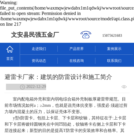
Warning:
file_put_contents(/home/waxmqwjewdabx1m1qdwkj/wwwroot/source/c
failed to open stream: Permission denied in
/home/waxmqwjewdabx1m1qdwkj/wwwroot/source/model/api.class.p
on line 217
文安县民强五金厂
15075621683
走进我们
产品世界
案例展示
首页
资讯动态
在线咨询
联系我们
避雷卡厂家：建筑的防雷设计和施工简介
2022-12-29
室内配电箱外壳和室内弱电综合箱外壳制板厚避雷带规范。目
前市场情况如何a；≥2mm，也就是说壳体抗变形，强度必 须超过剪
力墙内混凝土的压力，以保证壳体不变形。
y型t防雷卡。包括上卡层、下卡层和铰轴，其特征在于:上卡层
和下卡层将镀锌圆钢夹在中间凹陷处，铰轴将卡右侧上卡层和下卡
层连接起来；新型的目的是提高T防雷卡的安装效率和合格率。其