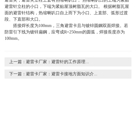
避雷夹，避雷夹立柱上套有热缩喇叭口， 热缩喇叭口的上端为紧贴
避雷针立柱的小口，下端为紧贴屋顶树脂瓦的大口。 根据树脂瓦屋
面的避雷针结构，热缩喇叭口自上而下为小口、上直部、弧形过渡
段、下直部和大口。
搭接焊长度为100mm，三角避雷卡且与镀锌圆鋼双面焊接。若
防雷引下线为镀锌扁鋼，应弯成R=250mm的圆弧，焊接長度亦为
100mm。
上一篇：
避雷卡厂家：避雷针的工作原理...
下一篇：
避雷卡厂家：避雷卡接地方面知识介...