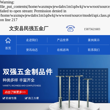
Warning:
file_put_contents(/home/waxmqwjewdabx1m1qdwkj/wwwroot/source/c
failed to open stream: Permission denied in
/home/waxmqwjewdabx1m1qdwkj/wwwroot/source/model/api.class.p
on line 217
文安县民强五金厂
15075621683
走进我们
产品世界
案例展示
首页
资讯动态
在线咨询
联系我们